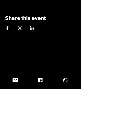
Share this event
antoniopiricone.com
info@antoniopiricone.com
I sometimes send a